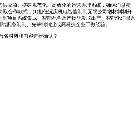
供应商。搭建规范化、高效化的运营办理系统，确保消息精
取合作款式，(1)担任沉庆机电智能制制无限公司增材制制分
制制项目系统集成、智能配备及产物研发取出产、智能化消息系
上高端配备制制、先辈制制业或高科技企业工做经验。
报名材料和内容进行确认？