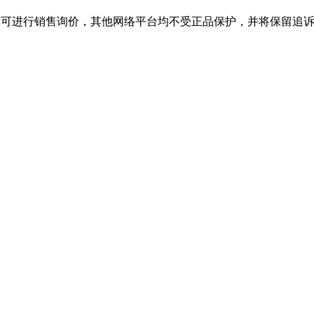
店，可进行销售询价，其他网络平台均不受正品保护，并将保留追诉