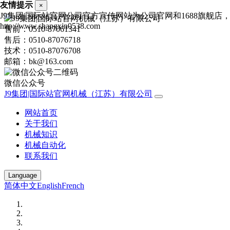
友情提示
×
J9集团|国际站官网公司官方宣传网站为公司官网和1688旗舰
http://www.shangxin0538.com
售前：0510-87061341
售后：0510-87076718
技术：0510-87076708
邮箱：bk@163.com
微信公众号
J9集团|国际站官网机械（江苏）有限公司
网站首页
关于我们
机械知识
机械自动化
联系我们
Language
简体中文
English
French