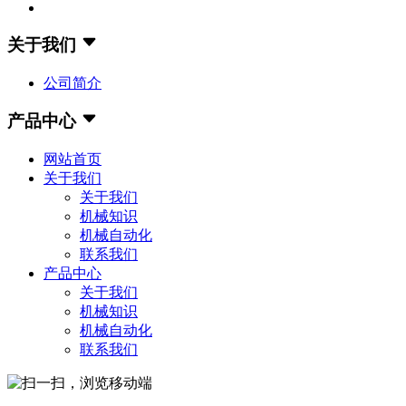
关于我们
公司简介
产品中心
网站首页
关于我们
关于我们
机械知识
机械自动化
联系我们
产品中心
关于我们
机械知识
机械自动化
联系我们