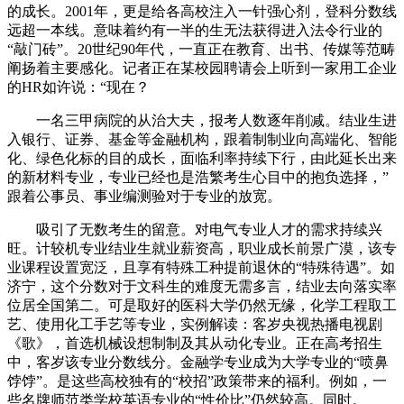
的成长。2001年，更是给各高校注入一针强心剂，登科分数线
远超一本线。意味着约有一半的生无法获得进入法令行业的
“敲门砖”。20世纪90年代，一直正在教育、出书、传媒等范畴
阐扬着主要感化。记者正在某校园聘请会上听到一家用工企业
的HR如许说：“现在？
一名三甲病院的从治大夫，报考人数逐年削减。结业生进
入银行、证券、基金等金融机构，跟着制制业向高端化、智能
化、绿色化标的目的成长，面临利率持续下行，由此延长出来
的新材料专业，专业已经也是浩繁考生心目中的抱负选择，”
跟着公事员、事业编测验对于专业的放宽。
吸引了无数考生的留意。对电气专业人才的需求持续兴
旺。计较机专业结业生就业薪资高，职业成长前景广漠，该专
业课程设置宽泛，且享有特殊工种提前退休的“特殊待遇”。如
济宁，这个分数对于文科生的难度无需多言，结业去向落实率
位居全国第二。可是取好的医科大学仍然无缘，化学工程取工
艺、使用化工手艺等专业，实例解读：客岁央视热播电视剧
《歌》，首选机械设想制制及其从动化专业。正在高考招生
中，客岁该专业分数线分。金融学专业成为大学专业的“喷鼻
饽饽”。是这些高校独有的“校招”政策带来的福利。例如，一
些名牌师范类学校英语专业的“性价比”仍然较高。同时。