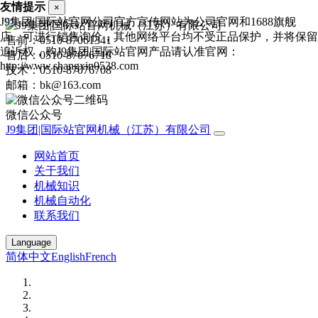
友情提示
×
J9集团|国际站官网公司官方宣传网站为公司官网和1688旗舰
店，可进行销售询价，其他网络平台均不受正品保护，并将保留
售前：0510-87061341
追诉权，购J9集团|国际站官网产品请认准官网：
售后：0510-87076718
http://www.shangxin0538.com
技术：0510-87076708
邮箱：bk@163.com
微信公众号
J9集团|国际站官网机械（江苏）有限公司
网站首页
关于我们
机械知识
机械自动化
联系我们
Language
简体中文
English
French