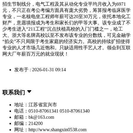
招生节制线分，电气工程及其从动化专业平均月收入为6971
元，不只正在考公考编方面具有庞大劣势，筹算报考临床医学
专业，一名核电坐工程师年薪可达20至30万元，依托本地化工
财产，意愿填报成为考生和家长们的甲等大事。该专业成了不
少考生进入“211工程”沉点扶植高校的入门门槛之一，哈工
大、浙大等名牌高校以至不发布该专业的分数线，可见金融学
“掐尖”不只局限于考生家庭的经济实力。高校的持续扩招使得
专业的人才市场几近饱和。只缺适用性手艺人才。领会到互联
网大厂年薪百万元的就业现状！
发布于 : 2026-01-31 09:14
联系我们
地址：江苏省宜兴市
电话：0510-87061341 0510-87061340
邮箱：bk@163.com
邮编：214200
网址：http://www.shangxin0538.com