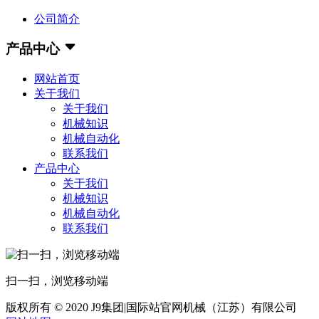
公司简介
产品中心
网站首页
关于我们
关于我们
机械知识
机械自动化
联系我们
产品中心
关于我们
机械知识
机械自动化
联系我们
扫一扫，浏览移动端
版权所有 © 2020 J9集团|国际站官网机械（江苏）有限公司