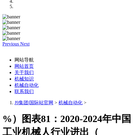
Previous
Next
网站导航
网站首页
关于我们
机械知识
机械自动化
联系我们
J9集团|国际站官网
>
机械自动化
>
%）图表81：2020-2024年中国
工业机械人行业进出（