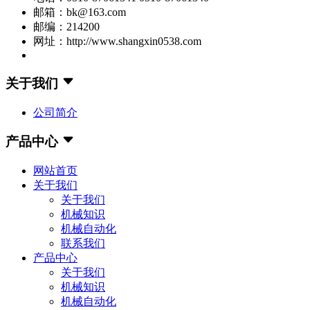
邮箱：bk@163.com
邮编：214200
网址：http://www.shangxin0538.com
关于我们
公司简介
产品中心
网站首页
关于我们
关于我们
机械知识
机械自动化
联系我们
产品中心
关于我们
机械知识
机械自动化