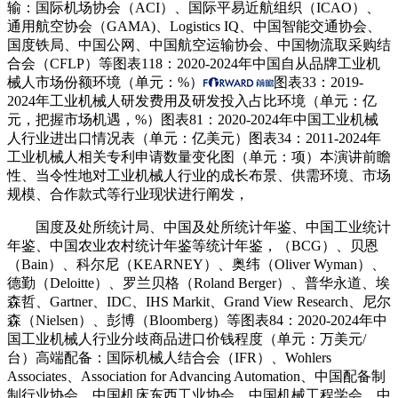
输：国际机场协会（ACI）、国际平易近航组织（ICAO）、
通用航空协会（GAMA)、Logistics IQ、中国智能交通协会、
国度铁局、中国公网、中国航空运输协会、中国物流取采购结
合会（CFLP）等图表118：2020-2024年中国自从品牌工业机
械人市场份额环境（单元：%）
图表33：2019-
2024年工业机械人研发费用及研发投入占比环境（单元：亿
元，把握市场机遇，%）图表81：2020-2024年中国工业机械
人行业进出口情况表（单元：亿美元）图表34：2011-2024年
工业机械人相关专利申请数量变化图（单元：项）本演讲前瞻
性、当令性地对工业机械人行业的成长布景、供需环境、市场
规模、合作款式等行业现状进行阐发，
国度及处所统计局、中国及处所统计年鉴、中国工业统计
年鉴、中国农业农村统计年鉴等统计年鉴，（BCG）、贝恩
（Bain）、科尔尼（KEARNEY）、奥纬（Oliver Wyman）、
德勤（Deloitte）、罗兰贝格（Roland Berger）、普华永道、埃
森哲、Gartner、IDC、IHS Markit、Grand View Research、尼尔
森（Nielsen）、彭博（Bloomberg）等图表84：2020-2024年中
国工业机械人行业分歧商品进口价钱程度（单元：万美元/
台）高端配备：国际机械人结合会（IFR）、Wohlers
Associates、Association for Advancing Automation、中国配备制
制行业协会、中国机床东西工业协会、中国机械工程学会、中