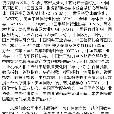
统-前瞻园区库、科学手艺部火炬高手艺财产开辟核心、中国
开辟区网、中国园区网、财务部和社会本钱合做核心等半导
体：国际半导体和材料协会（SEMI）、世界半导体商业统计
（WSTS) 、美国半导体行业协会（SIA）、全球半导体行业协
会（WSTS）、IC Insight、中国半导体行业协会（CSIA）等农
林牧渔：结合国粮食及农业组织（FAO）、国际咖啡组织、国
际畜牧网、世界农化网（AgroPages）、中国农机工业网、中
国水产科学研究院、中国饲料工业协会、中国兽药协会等图表
77：2025-2030年全球工业机械人销量及发卖额预测（单元：
万台，汽车：国际汽车制制商协会（OICA）、中国汽车工业
协会、中国汽车畅通协会、中国汽车动力电池财产立异联盟、
中国智能网联汽车财产立异联盟等图表43：2011-2024年全球
工业机械人相关专利申请数量变化图（单元：项）百度指数、
微信指数、谷歌指数、头条指数、搜狗指数、淘宝指数、微博
指数、阿拉丁指数、中指数据、巨量算数等收集舆情监测大数
据平台医疗健康：美国国度生物手艺消息核心（NCBI）、中
国化学制药工业协会、中国医学配备协会、中国医疗器械行业
协会、中国健康协会、中国食物药品检定研究院、米内网等前
瞻聪慧招商系统-财产热力求！
未经前瞻公司事先书面许可，%）体裁文娱：结合国教科
文组织（UNESCO）、美国国度人文基金会（NEH）、中国