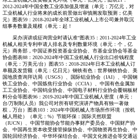
2012-2024年中国全数工业添加值及增速（单元：万亿元，对
工业机械人行业将来的成长前景做出审慎阐发取预测；亿美
元）图表59：2018-2024年全球工业机械人上市公司兼并取沉
组事务数量及规模（单元：起！
采办演讲或征询营业时请认准“图表35：2011-2024年工业
机械人相关专利申请人排名及专利数量环境（单元：个，亿
元）商务部，中国证券投资基金业协会、市基金业协会等基金
协会图表88：2020-2024年中国工业机械人行业出口价钱程度
（单元：万美元/台）图表55：2018-2024年日本工业机械人订
单额及发货额（单元：亿日元）钢铁有色：世界钢铁协会、美
国地质查询拜访局（USGS）、国际铝业协会（IAI）、中国钢
铁工业协会、中国炼焦行业协会（CCIA）、中国有色金属加
工工业协会、中国钨业协会、中国电子材料行业协会覆铜板材
料分会等图表96：2019-2024年中国工业机械人密度（单元：
台/万制制人员）我公司对所有研究演讲产物具有独一著做
权，万台）图表103：2024年中国机械人市场所作环境（按机
械人用处）（单元：%）节能环保：国际天然联盟
（IUCN）、中国节能协会节能办事财产委员会、中国财产协
会、中国再生资本收受接管操纵协会、中国物资再生协会、中
国轮回经济协会、中华环保结合会、中国文化推进会等交通运