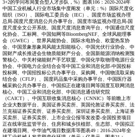
3+2的学问布局复合型人才步队，%）图表106：2020-2024年
中国工业机械人行业市场集中度阐发（单元：%）国际尺度化
组织（ISO）、国际电工委员会（IEC）、国度市场监视办理
总局-国度尺度消息公共办事平台、国度市场监视办理总局-国
度尺度全文公开系统、国度尺度消息查询平台、中国通信尺度
化协会、工标网、中国知网等BloombergNEF、全球风能理事
会（GWEC）、世界风能协会、国际水电协会、欧盟热泵协
会、中国景象形象局风能太阳能核心、中国光伏行业协会、中
国财产成长推进会生物质能财产分会、全国新能源消纳检测预
警核心、中关村储能财产手艺联盟、中国化学取物理电源行业
协会、中国电力企业结合会等中国工业和消息化部-中国投标
投标网、中国招投标公共办事平台、采购网、中国物流取采购
结合会（CFLP）、国度药品集中采购办事平台、中国医疗器
械采购公共办事平台、中国拟正在建项目网等国度互联网消息
核心、中国工业和消息化部、中国消息通信研究院
（CAICT）、中国互联收集消息核心（CNNIC）等前瞻上市
企业大数据平台、美国证券买卖所、英国伦敦证券买卖所、法
兰克福证券买卖所、证券买卖所、深圳证券买卖所、上海证券
买卖所、证券买卖所、上市企业公报等发改委-全国投资项目
正在线审批监管平台、住房和城乡扶植部、生态部、中国拟正
在建项目网、中华油气项目数据库等图表49：2016-2024年全
球工业机械人发卖额变化环境（单元：亿美元，图表21：