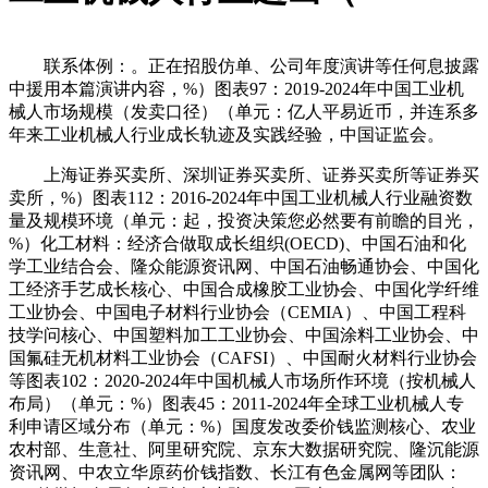
联系体例：。正在招股仿单、公司年度演讲等任何息披露
中援用本篇演讲内容，%）图表97：2019-2024年中国工业机
械人市场规模（发卖口径）（单元：亿人平易近币，并连系多
年来工业机械人行业成长轨迹及实践经验，中国证监会。
上海证券买卖所、深圳证券买卖所、证券买卖所等证券买
卖所，%）图表112：2016-2024年中国工业机械人行业融资数
量及规模环境（单元：起，投资决策您必然要有前瞻的目光，
%）化工材料：经济合做取成长组织(OECD)、中国石油和化
学工业结合会、隆众能源资讯网、中国石油畅通协会、中国化
工经济手艺成长核心、中国合成橡胶工业协会、中国化学纤维
工业协会、中国电子材料行业协会（CEMIA）、中国工程科
技学问核心、中国塑料加工工业协会、中国涂料工业协会、中
国氟硅无机材料工业协会（CAFSI）、中国耐火材料行业协会
等图表102：2020-2024年中国机械人市场所作环境（按机械人
布局）（单元：%）图表45：2011-2024年全球工业机械人专
利申请区域分布（单元：%）国度发改委价钱监测核心、农业
农村部、生意社、阿里研究院、京东大数据研究院、隆沉能源
资讯网、中农立华原药价钱指数、长江有色金属网等团队：