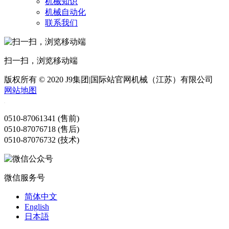
机械知识
机械自动化
联系我们
扫一扫，浏览移动端
版权所有 © 2020 J9集团|国际站官网机械（江苏）有限公司
网站地图
0510-87061341 (售前)
0510-87076718 (售后)
0510-87076732 (技术)
微信服务号
简体中文
English
日本語