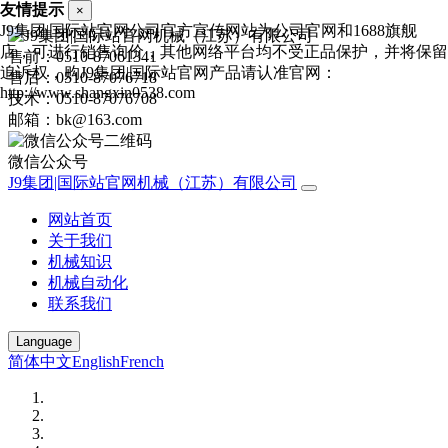
友情提示
×
J9集团|国际站官网公司官方宣传网站为公司官网和1688旗舰
店，可进行销售询价，其他网络平台均不受正品保护，并将保留
售前：0510-87061341
追诉权，购J9集团|国际站官网产品请认准官网：
售后：0510-87076718
http://www.shangxin0538.com
技术：0510-87076708
邮箱：bk@163.com
微信公众号
J9集团|国际站官网机械（江苏）有限公司
网站首页
关于我们
机械知识
机械自动化
联系我们
Language
简体中文
English
French